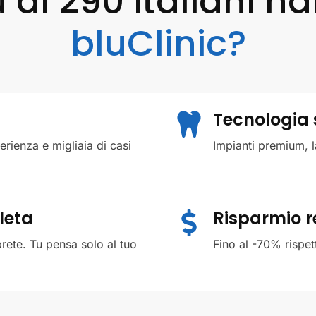
 di 290 italiani h
bluClinic?
Tecnologia 
rienza e migliaia di casi
Impianti premium, la
leta
Risparmio r
prete. Tu pensa solo al tuo
Fino al -70% rispetto