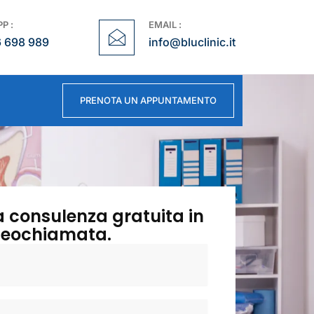
P :
EMAIL :
6 698 989
info@bluclinic.it
PRENOTA UN APPUNTAMENTO
a consulenza gratuita in
deochiamata.