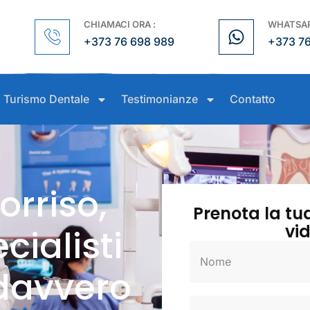
CHIAMACI ORA :
WHATSAP
+373 76 698 989
+373 7
Turismo Dentale
Testimonianze
Contatto
orriso,
Prenota la tu
vi
cialisti
N
o
 davvero
m
E
e