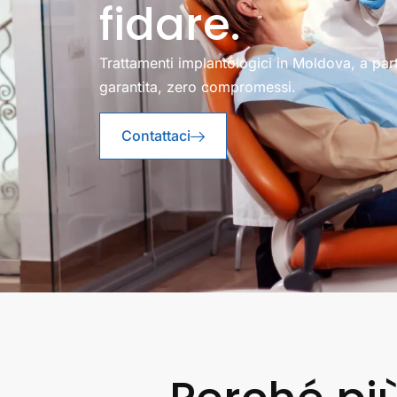
fidare.
Trattamenti implantologici in Moldova, a part
garantita, zero compromessi.
Contattaci