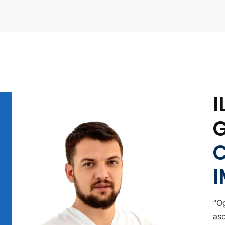
I
“Og
asc