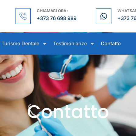
CHIAMACI ORA :
WHATSAP
+373 76 698 989
+373 7
Turismo Dentale
Testimonianze
Contatto
Contatto